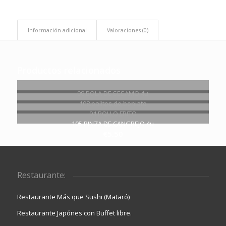
Información adicional
Valoraciones (0)
Productos relacionados
98.BOLA DE SESAMO 4u
€
4.90
108.palitos de boniato
€
4.95
94.POLLO FRITO
€
5.50
105.PINZA DE CANGREJO 4u
€
5.50
Restaurante:
Restaurante Más que Sushi (Mataró)
Restaurante Japónes con Buffet libre.