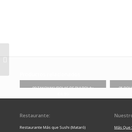
109.Bolitas de Pollo(10
Unidad)
Productos relacionados
99.TAKOYAKI (BOLAS DE PULPO) 4u
95.ROL
€
4.90
Restaurante:
Nuestro
Restaurante Más que Sushi (Mataró)
Más Que 