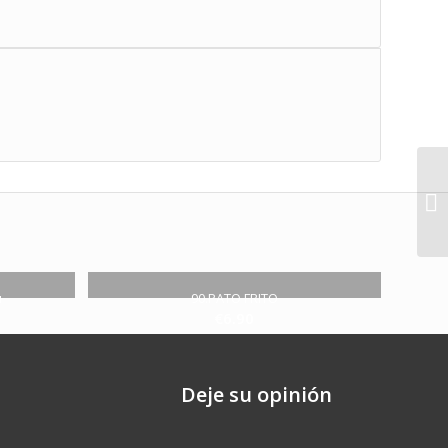
u
90.PATO FRITO
€
6.90
Deje su opinión