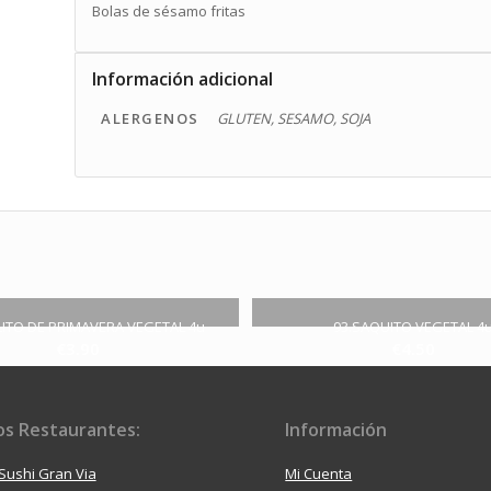
Bolas de sésamo fritas
Información adicional
ALERGENOS
GLUTEN, SESAMO, SOJA
LITO DE PRIMAVERA VEGETAL 4u
93.SAQUITO VEGETAL 4
€
3.90
€
4.50
s Restaurantes:
Información
Sushi Gran Via
Mi Cuenta