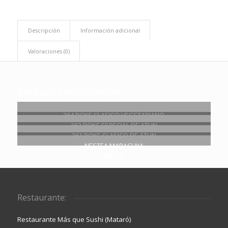
Descripción
Información adicional
Valoraciones (0)
Productos relacionados
364.POKE CLASICO VEGETARIANO
€
9.90
363.POKE ESPECIAL DE ATUN
€
10.90
361.POKE CLASICO DE ATUN
€
9.90
NESTEA MARACUYA
€
2.85
Restaurante:
Restaurante Más que Sushi (Mataró)