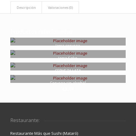
Descripción
Valoraciones (0)
Productos relacionados
Jarra cerveza
€
4.15
Jarra Sake
€
6.95
CERVEZA LATA
€
2.45
Cerveza sin alcohol
€
3.15
Restaurante:
Restaurante Más que Sushi (Mataró)