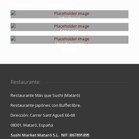
Productos relacionados
Viña Pomal
€
20.95
Copa vino
€
3.35
Vino de la casa
€
12.95
Restaurante:
Restaurante Más que Sushi (Mataró)
Restaurante Japónes con Buffet libre.
Dirección: Carrer Sant Agustí 66-68
08301, Mataró, España
Sushi Market Mataró S.L. NIF: B67891895