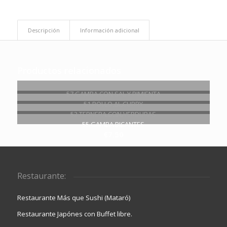
Descripción
Información adicional
Productos relacionados
57.GAMBA CON SAL Y PIMIENTA
€
7.50
51.POLLO AL CURRY
€
6.90
52.TERNERA CON VERDURAS
€
7.50
55.GAMBA PICANTES
€
7.50
Restaurante:
Restaurante Más que Sushi (Mataró)
Restaurante Japónes con Buffet libre.