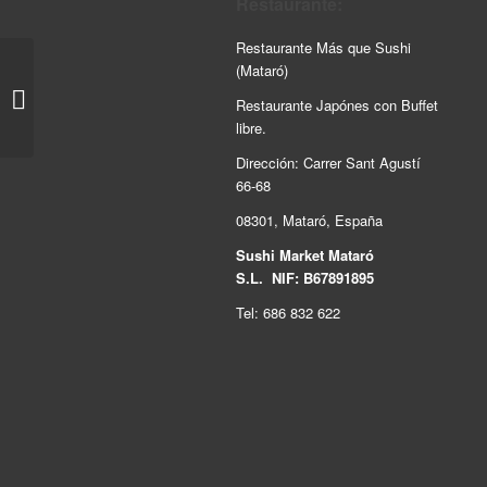
Restaurante:
Restaurante Más que Sushi
(Mataró)
313.URA ATUN CON
Restaurante Japónes con Buffet
MANGO 8u
libre.
Dirección: Carrer Sant Agustí
66-68
08301, Mataró, España
Sushi Market Mataró
S.L. NIF: B67891895
Tel: 686 832 622