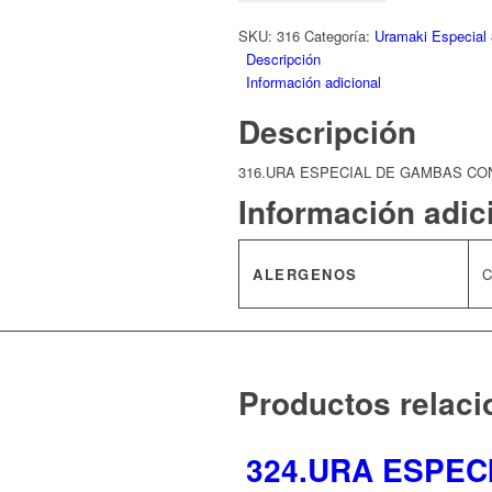
CON
CHEDDAR
SKU:
316
Categoría:
Uramaki Especial
8u
Descripción
cantidad
Información adicional
Descripción
316.URA ESPECIAL DE GAMBAS CO
Información adic
ALERGENOS
C
Productos relac
324.URA ESPEC