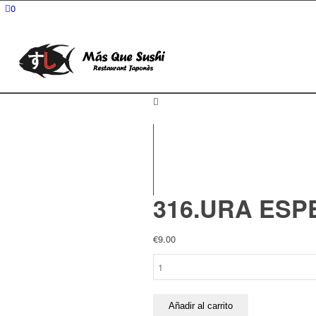
0
316.URA ESP
€
9.00
316.URA
ESPECIAL
DE
GAMBAS
Añadir al carrito