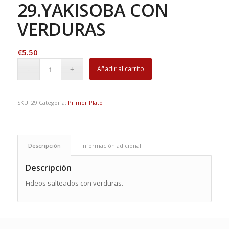
29.YAKISOBA CON
VERDURAS
€
5.50
Añadir al carrito
SKU:
29
Categoría:
Primer Plato
Descripción
Información adicional
Descripción
Fideos salteados con verduras.