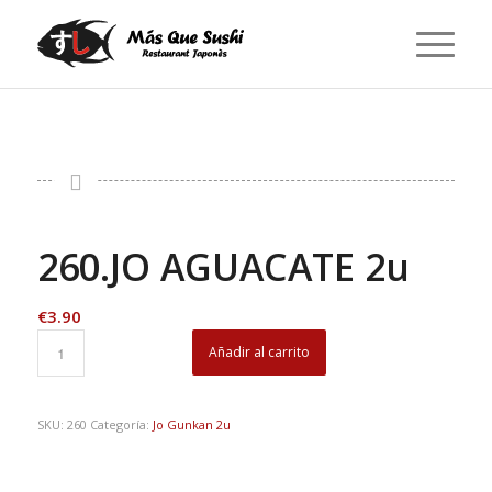
260.JO AGUACATE 2u
€
3.90
Añadir al carrito
SKU:
260
Categoría:
Jo Gunkan 2u