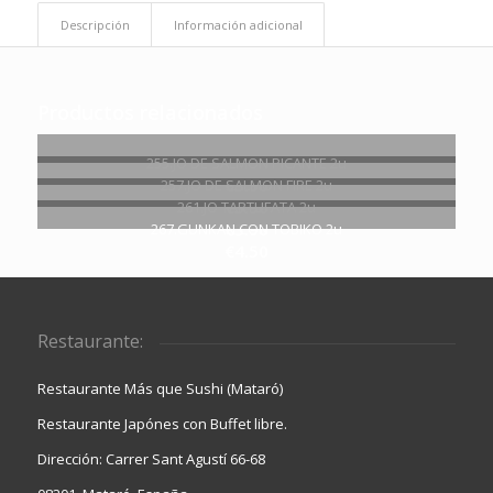
Descripción
Información adicional
Productos relacionados
255.JO DE SALMON PICANTE 2u
€
3.90
257.JO DE SALMON FIRE 2u
€
3.90
261.JO TARTUFATA 2u
€
3.90
267.GUNKAN CON TOBIKO 2u
€
4.50
Restaurante:
Restaurante Más que Sushi (Mataró)
Restaurante Japónes con Buffet libre.
Dirección: Carrer Sant Agustí 66-68