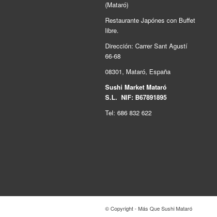
(Mataró)
Restaurante Japónes con Buffet
libre.
Dirección: Carrer Sant Agustí
66-68
08301, Mataró, España
Sushi Market Mataró
S.L. NIF: B67891895
Tel: 686 832 622
© Copyright - Más Que Sushi Mataró