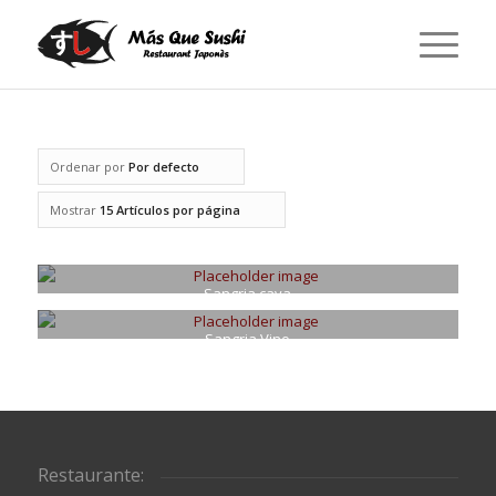
Ordenar por
Por defecto
Mostrar
15 Artículos por página
Sangria cava
€
18.55
Sangria Vino
€
15.55
Restaurante: