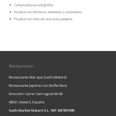
Comprueba la ortografía.
Prueba con términos similares o sinónimos.
Prueba con más de una sola palabra.
Restaurante:
Restaurante Más que Sushi (Mataró)
Restaurante Japónes con Buffet libre.
Dirección: Carrer Sant Agustí 66-68
08301, Mataró, España
Sushi Market Mataró S.L. NIF: B67891895