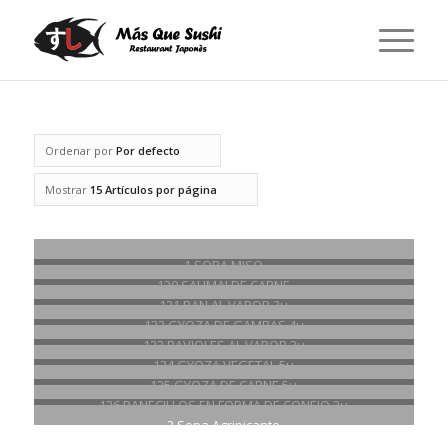
Ordenar por
Por defecto
Mostrar
15 Artículos por página
1.SOPA MISO
€
3.50
120.SAUMAI DE CARNE
€
4.90
121.PAN AL VAPOR 3u
€
3.50
122.GYOZA DE GAMBAS 4u
€
4.90
123.RAVIOLES AL VAPOR 3u
€
3.50
124.GYOZA VEGETAL 5u
€
4.50
125.GYOZA DE CARNE 5u
€
4.50
126.PANECILLOS EN FORMA DE CONEJO 3u
€
3.50
2.Sopa Agripicante
€
3.90