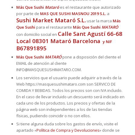
Más Que Sushi
Mataró
es el restaurante que autorizado
por parte de
MAS QUE SUSHI MASNOU 2019 S.L.
a
Sushi Market Mataró S.L.
usar la marca
Más
Que Sushi
para el restaurante
Más Que Sushi
MATARÓ
Calle Sant Agustí 66-68
con domicilio social en
Local 08301 Mataró Barcelona
y NIF
B67891895
Más Que Sushi
MATARÓ
pone a disposición del cliente el
EMAIL de atención al cliente
INFO@MASQUESUSHIMATARO.COM.
Los servicios que el usuario puede adquirir a través de la
Web https://masquesushimataro.com son SERVICO DE
COMIDA Y BEBIDAS. Todos los precios son con IVA incluido.
En el caso de llevar incluido un descuento será indicado en
cada uno de los productos. Los precios y ofertas de la
página web son independientes a los de las tiendas
físicas, pudiendo coincidir o no con ellos.
Si tiene alguna duda sobre los gastos de envío, visite el
apartado «
Política de Compra y Devoluciones
» donde se